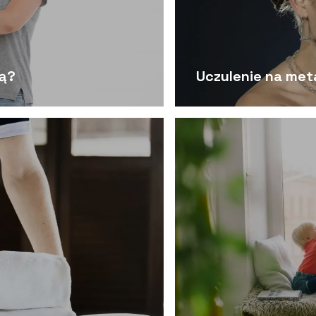
ją?
Uczulenie na met