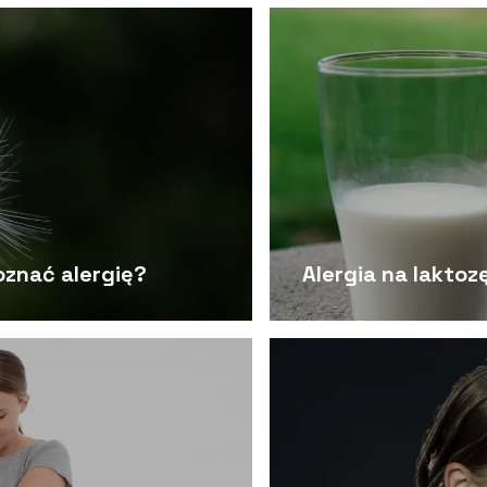
poznać alergię?
Alergia na laktozę