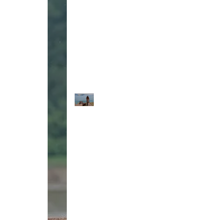
Jednorazowe
akcesoria
kosmetyczne
Ruch
Ażurowe
w
kozaki