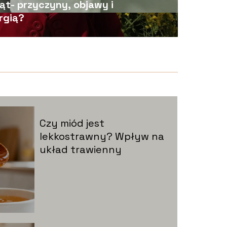
ąt- przyczyny, objawy i
rgią?
Czy miód jest
lekkostrawny? Wpływ na
układ trawienny