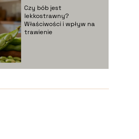
Czy bób jest
lekkostrawny?
Właściwości i wpływ na
trawienie
Czy buraki są
lekkostrawne?
Właściwości zdrowotne i
trawienie