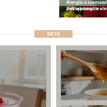
Alergia u niemowl
Jak walczyć z ale
postępowanie
DIETA