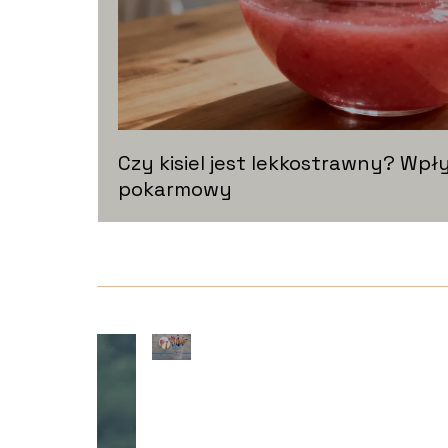
Czy kisiel jest lekkostrawny? Wpł
pokarmowy
Czy s
lekko
odżyw