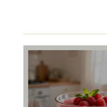
Nużeniec,
Uczulenie
czyli
na
niechciany
chlor
pasożyt