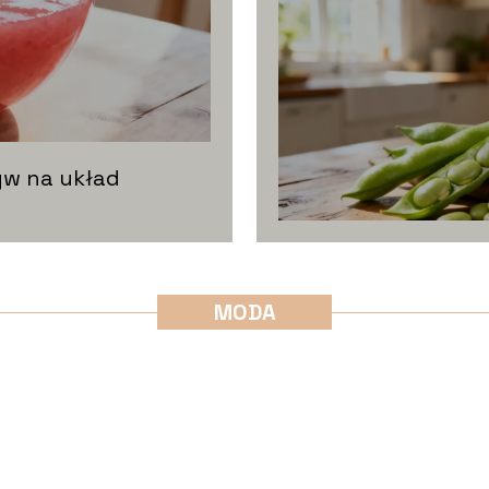
yw na układ
zparagi są
strawne? Wartości
MODA
cze i właściwości