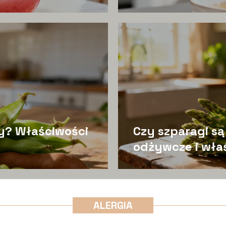
y? Właściwości
Czy szparagi s
odżywcze i wła
ALERGIA