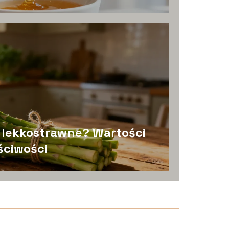
ą lekkostrawne? Wartości
ściwości