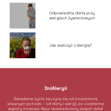
Odpowiednia dieta przy
alergiach żywieniowych
Jak walczyć z alergią?
DniAlergii
Świadome życie zaczyna się od zrozumienia
własnych potrzeb – od diety i alergii, po codzienne
wybory modowe. Nasz doświadczony zespół dzieli