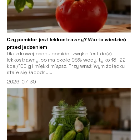
Czy pomidor jest lekkostrawny? Warto wiedzieć
przed jedzeniem
Dla zdrowej osoby pomidor zwykle jest dość
lekkostrawny, bo ma około 95% wody, tylko 18–22
kcal/100 g i miękki miąższ. Przy wrażliwym żołądku
staje się łagodny...
2026-07-30