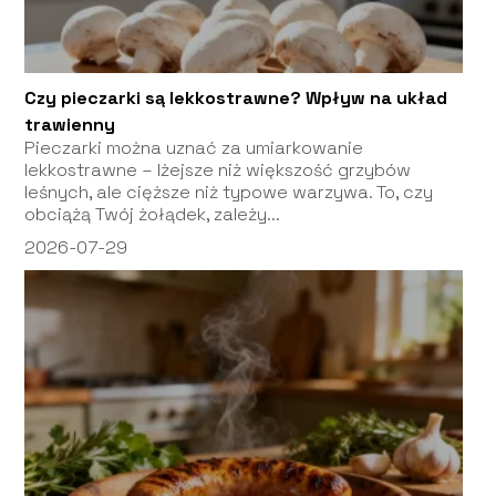
Czy pieczarki są lekkostrawne? Wpływ na układ
trawienny
Pieczarki można uznać za umiarkowanie
lekkostrawne – lżejsze niż większość grzybów
leśnych, ale cięższe niż typowe warzywa. To, czy
obciążą Twój żołądek, zależy...
2026-07-29