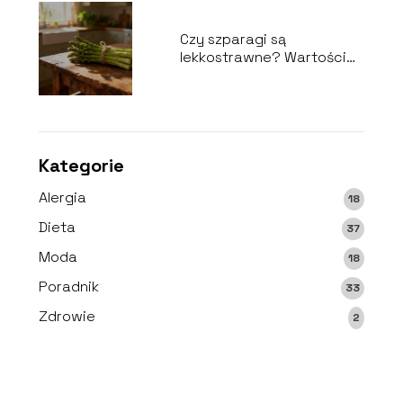
Czy szparagi są
lekkostrawne? Wartości
odżywcze i właściwości
Kategorie
Alergia
18
Dieta
37
Moda
18
Poradnik
33
Zdrowie
2