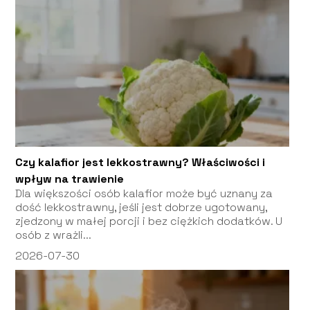
Czy kalafior jest lekkostrawny? Właściwości i
wpływ na trawienie
Dla większości osób kalafior może być uznany za
dość lekkostrawny, jeśli jest dobrze ugotowany,
zjedzony w małej porcji i bez ciężkich dodatków. U
osób z wrażli...
2026-07-30