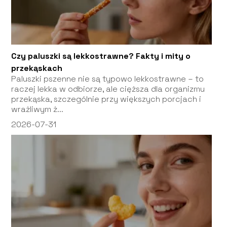
Czy paluszki są lekkostrawne? Fakty i mity o
przekąskach
Paluszki pszenne nie są typowo lekkostrawne – to
raczej lekka w odbiorze, ale cięższa dla organizmu
przekąska, szczególnie przy większych porcjach i
wrażliwym ż...
2026-07-31