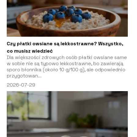
Czy płatki owsiane są lekkostrawne? Wszystko,
co musisz wiedzieć
Dla większości zdrowych osób płatki owsiane same
w sobie nie są typowo lekkostrawne, bo zawierają
sporo błonnika (około 10 g/100 g), ale odpowiednio
przygotowan...
2026-07-29