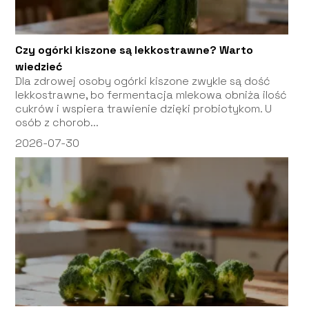
Czy ogórki kiszone są lekkostrawne? Warto
wiedzieć
Dla zdrowej osoby ogórki kiszone zwykle są dość
lekkostrawne, bo fermentacja mlekowa obniża ilość
cukrów i wspiera trawienie dzięki probiotykom. U
osób z chorob...
2026-07-30