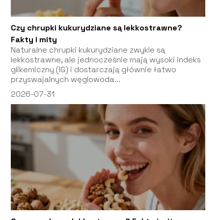
Czy chrupki kukurydziane są lekkostrawne?
Fakty i mity
Naturalne chrupki kukurydziane zwykle są
lekkostrawne, ale jednocześnie mają wysoki indeks
glikemiczny (IG) i dostarczają głównie łatwo
przyswajalnych węglowoda...
2026-07-31