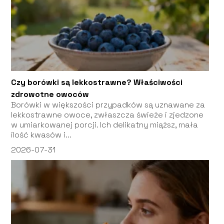
Czy borówki są lekkostrawne? Właściwości
zdrowotne owoców
Borówki w większości przypadków są uznawane za
lekkostrawne owoce, zwłaszcza świeże i zjedzone
w umiarkowanej porcji. Ich delikatny miąższ, mała
ilość kwasów i...
2026-07-31