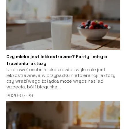
Czy mleko jest lekkostrawne? Fakty i mity o
trawieniu laktozy
U zdrowej osoby mleko krowie zwykle nie jest
lekkostrawne, a w przypadku nietolerancji laktozy
czy wrażliwego żołądka może wręcz nasilać
wzdęcia, ból i biegunkę...
2026-07-29