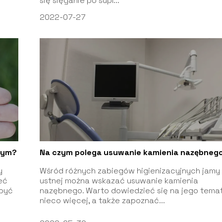
się sięganie po supl...
2022-07-27
wym?
Na czym polega usuwanie kamienia nazębneg
y
Wśród różnych zabiegów higienizacyjnych jamy
eć
ustnej można wskazać usuwanie kamienia
 być
nazębnego. Warto dowiedzieć się na jego tema
nieco więcej, a także zapoznać...