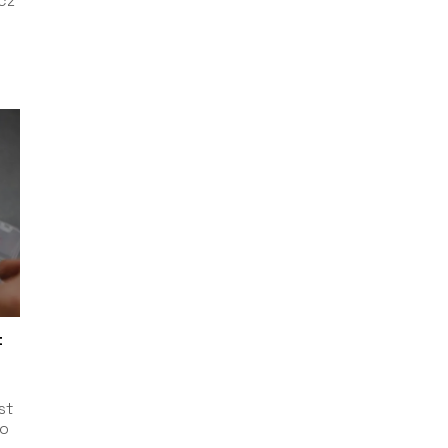
cz
t
st
ło