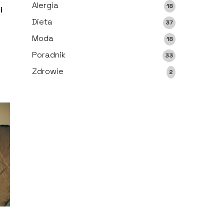
Alergia
18
i
Dieta
37
Moda
18
Poradnik
33
Zdrowie
2