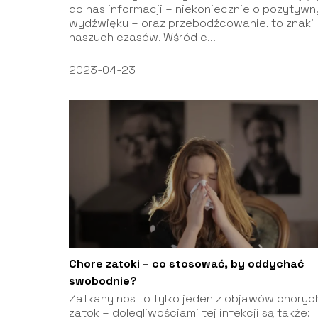
do nas informacji – niekoniecznie o pozytyw
wydźwięku – oraz przebodźcowanie, to znaki
naszych czasów. Wśród c...
2023-04-23
Chore zatoki – co stosować, by oddychać
swobodnie?
Zatkany nos to tylko jeden z objawów choryc
zatok – dolegliwościami tej infekcji są także: