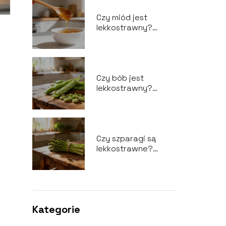
Czy miód jest
lekkostrawny?
Wpływ na układ
trawienny
Czy bób jest
lekkostrawny?
Właściwości i wpływ
na trawienie
Czy szparagi są
lekkostrawne?
Wartości odżywcze i
właściwości
Kategorie