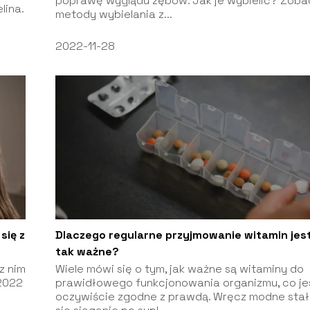
poprawę wyglądu zębów. Jak je wybielić? Zoba
lina.
metody wybielania z...
2022-11-28
się z
Dlaczego regularne przyjmowanie witamin jes
tak ważne?
 z nim
Wiele mówi się o tym, jak ważne są witaminy do
 2022
prawidłowego funkcjonowania organizmu, co je
oczywiście zgodne z prawdą. Wręcz modne sta