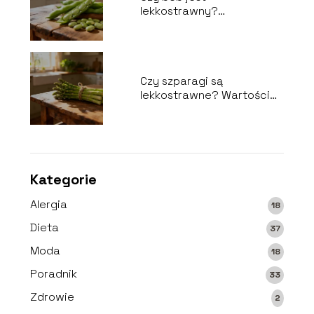
lekkostrawny?
Właściwości i wpływ na
trawienie
Czy szparagi są
lekkostrawne? Wartości
odżywcze i właściwości
Kategorie
Alergia
18
Dieta
37
Moda
18
Poradnik
33
Zdrowie
2