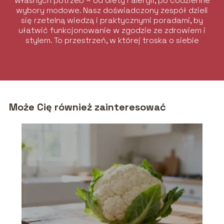
własnych potrzeb – od diety i alergii, po codzienne
wybory modowe. Nasz doświadczony zespół dzieli
się rzetelną wiedzą i praktycznymi poradami, by
ułatwić funkcjonowanie w zgodzie ze zdrowiem i
stylem. To przestrzeń, w której troska o siebie
łączy się z elegancją i komfortem.
Może Cię również zainteresować