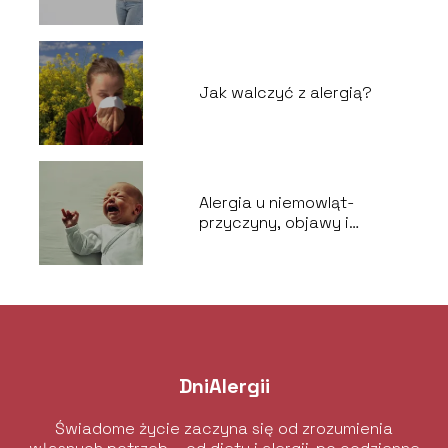
Jak walczyć z alergią?
Alergia u niemowląt-
przyczyny, objawy i
postępowanie
DniAlergii
Świadome życie zaczyna się od zrozumienia