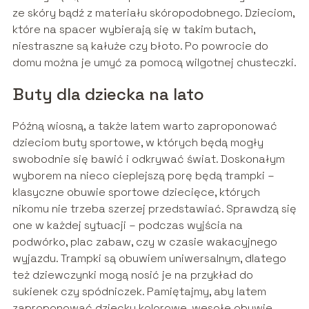
ze skóry bądź z materiału skóropodobnego. Dzieciom,
które na spacer wybierają się w takim butach,
niestraszne są kałuże czy błoto. Po powrocie do
domu można je umyć za pomocą wilgotnej chusteczki.
Buty dla dziecka na lato
Późną wiosną, a także latem warto zaproponować
dzieciom buty sportowe, w których będą mogły
swobodnie się bawić i odkrywać świat. Doskonałym
wyborem na nieco cieplejszą porę będą trampki –
klasyczne obuwie sportowe dziecięce, których
nikomu nie trzeba szerzej przedstawiać. Sprawdzą się
one w każdej sytuacji – podczas wyjścia na
podwórko, plac zabaw, czy w czasie wakacyjnego
wyjazdu. Trampki są obuwiem uniwersalnym, dlatego
też dziewczynki mogą nosić je na przykład do
sukienek czy spódniczek. Pamiętajmy, aby latem
zaproponować dziecku kolorowe, wesołe obuwie,