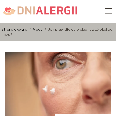
Strona główna
/
Moda
/
Jak prawidłowo pielęgnować okolice
oczu?