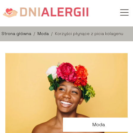
Strona główna
/
Moda
/
Korzyści płynące z picia kolagenu
Moda