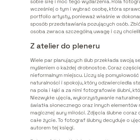
sobie siłę i moc tego wydarzenia. Rola fotog
wcześniej o tym i wybrać osobę, która sprawdzi
portfolio artysty, ponieważ właśnie w dokon
sposób przedstawiania pozujących osób. Zbi
osoba zwraca szczególną uwagę i czy chcieli
Z atelier do pleneru
Wiele par planujących ślub przekłada swoją se
myśleniem o każdej drobnostce. Coraz części
nieformalnym miejscu. Liczy się pomysłowość 
naturalności i spokoju, który odzwierciedla s
na pola i łąki a za nimi fotografowie ślubni,
Niezwykłe ujęcia, wykorzystywanie naturalneg
światła słonecznego oraz innych elementów n
magicznej aury miłości. Zdjęcia ślubne coraz cz
całe życie. To fotograf ślubny decyduje o uję
autorem tej księgi.