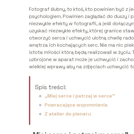
Fotograf ślubny, to ktoś, kto powinien być z j
psychologiem. Powinien zaglądać do duszy i p
niezwykle efekty w fotografii, a jeśli dołąc
uzyskać niezwykle efekty, której granice staw
otworzyć serca i uchwycić ulotną chwilę rad
wnętrza ich kochających serc. Nie ma nic piek
istota miłości którą będą realizowali w życiu. 
uzbrojone w aparat może je uchwycić i zachow
wielkiej wprawy aby na zdjęciach uchwycić to
Spis treści:
„Miej serce i patrzaj w serce”
Powracające wspomnienia
Z atelier do pleneru