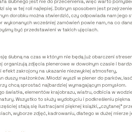
rafa ślubnego jest nie do przecenienia, więc warto pomyśle
 się w tej roli najlepiej. Dobrym sposobem jest przejrzenie
anym dorobku można stwierdzić, czy odpowiada nam jego st
ór wykonanych wcześniej zamówień powie nam, na co dan
byśmy być przedstawieni w takich ujęciach.
sję ślubną na czas w którym nie będą już obarczeni stresem
ej organizują zdjęcia plenerowe w dowolnym czasie i bardz
i efekt zakrojony na ukazanie niezwykłej atmosfery,
tan duszy małżonków. Młodzi wyszli w plener do parków, las
 którzy chcą sprostać najbardziej wymagającym pomysłom.
o światła, elementów krajobrazu, wiatru, odbicia w wodzie
atury. Wszystko to służy wydobyciu i podkreśleniu piękna
ęściej stają się ilustracjami pięknej książki, „czytanej” prz
ciach, wyborze zdjęć, kadrowaniu, dlatego w dużej mierze j