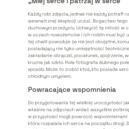
„Miej serce i patrzaj w serce”
Każdy robi zdjęcia, jednak nie każdy potrafi r
wewnętrznej eksplozji uczuć. Bogactwo tego 
duchowym przeżyciu. Uchwycić tę miłość w czy
w oczach nowożeńców i ich rodzin musi być u
tej chwili powoduje że nie jest obojętne, kom
posiadający nie tylko umiejętności techniczne
zakładanie obrączki, pocałunek, spojrzenie, ws
krucha jak szkło. Rola fotografa ślubnego pol
sposób. Może to zrobić ktoś, kto posiada serce
chłodnym umysłem.
Powracające wspomnienia
Do przygotowania tej wielkiej uroczystości ja
właśnie na zdjęciach widać wszystkie potknię
w przyszłości mogli powrócić wspomnieniami d
która rozpalała ich serca na początku drogi.