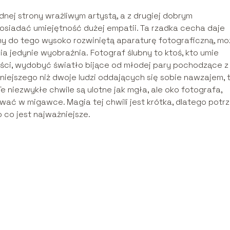
ednej strony wrażliwym artystą, a z drugiej dobrym
osiadać umiejętność dużej empatii. Ta rzadka cecha daje
zymy do tego wysoko rozwiniętą aparaturę fotograficzną, m
ia jedynie wyobraźnia. Fotograf ślubny to ktoś, kto umie
ości, wydobyć światło bijące od młodej pary pochodzące z
niejszego niż dwoje ludzi oddających się sobie nawzajem, 
Te niezwykłe chwile są ulotne jak mgła, ale oko fotografa,
ać w migawce. Magia tej chwili jest krótka, dlatego potr
 co jest najważniejsze.