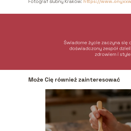
Fotograf ślubny Kraków:
https://www.onyxxw
Świadome życie zaczyna się o
doświadczony zespół dzieli
zdrowiem i style
Może Cię również zainteresować