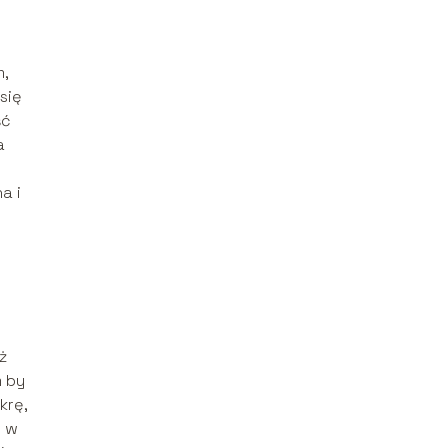
m,
się
ść
a
a i
ż
m by
krę,
y w