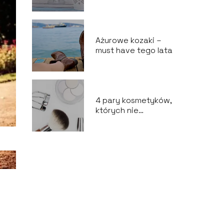
kosmetyczne
Ażurowe kozaki –
must have tego lata
4 pary kosmetyków,
których nie
powinnaś ze sobą
łączyć.