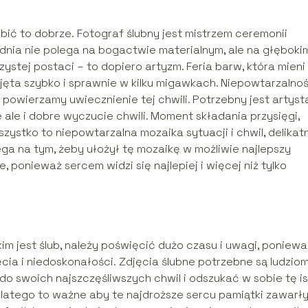
obić to dobrze. Fotograf ślubny jest mistrzem ceremonii
dnia nie polega na bogactwie materialnym, ale na głęboki
stej postaci – to dopiero artyzm. Feria barw, która mieni 
jęta szybko i sprawnie w kilku migawkach. Niepowtarzalno
u powierzamy uwiecznienie tej chwili. Potrzebny jest artyst
 ale i dobre wyczucie chwili. Moment składania przysięgi,
zystko to niepowtarzalna mozaika sytuacji i chwil, delikatn
ega na tym, żeby ułożył tę mozaikę w możliwie najlepszy
, ponieważ sercem widzi się najlepiej i więcej niż tylko
kim jest ślub, należy poświęcić dużo czasu i uwagi, poniewa
cia i niedoskonałości. Zdjęcia ślubne potrzebne są ludzio
o swoich najszczęśliwszych chwil i odszukać w sobie tę is
 Dlatego to ważne aby te najdroższe sercu pamiątki zawarł