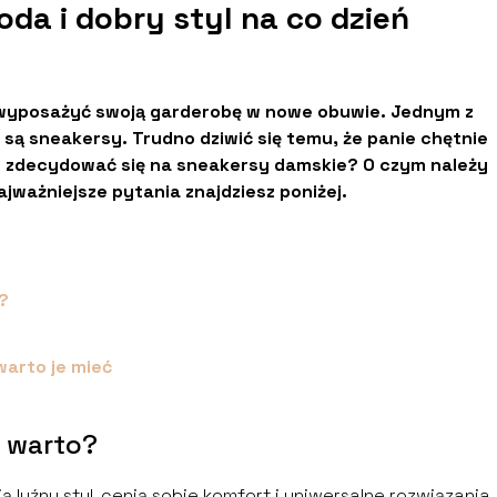
da i dobry styl na co dzień
to wyposażyć swoją garderobę w nowe obuwie. Jednym z
są sneakersy. Trudno dziwić się temu, że panie chętnie
o zdecydować się na sneakersy damskie? O czym należy
ważniejsze pytania znajdziesz poniżej.
?
warto je mieć
o warto?
ą luźny styl, cenią sobie komfort i uniwersalne rozwiązania.