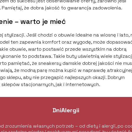
zem do sukcesu jest obserwowanie oferty, zarówno jeśli
e. Pamiętaj, że dobra jakość to gwarancja zadowolenia.
nie – warto je mieć
tylizacji. Jeśli chodzi o obuwie idealne na wiosnę i lato, 
odel ten zapewnia komfort oraz wygodę, może dopasować
 takie obuwie, warto postawić przede wszystkim na dobrą
ykonanie to podstawa. Takie buty uświetnią wiele stylizacji
arto pamiętać, że sneakersy damskie dobrej jakości nie mu
rawiają, że modną parę można kupić w naprawdę atrakcyjne
go sklepu, aby nie przegapić najlepszych okazji. Dobrym
sklepów stacjonarnych, jak i internetowych.
DniAlergii
d zrozumienia własnych potrzeb – od diety i alergii, po 
 się rzetelną wiedzą i praktycznymi poradami, by ułatwić 