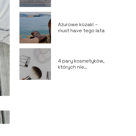
kosmetyczne
Ażurowe kozaki –
must have tego lata
4 pary kosmetyków,
których nie
powinnaś ze sobą
łączyć.