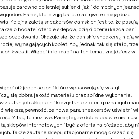
pasuje zarówno do letniej sukienki, jak i do modnych jeans
ygodne. Panie, które żyją bardzo aktywnie i mają dużo
a. Kolejną zaletą sneakersów damskich jest to, że pasują
kże o bogatej ofercie sklepów, dzięki czemu każda pani
jsze oczekiwania. Okazuje się, że damskie sneakersy mają w
rdziej wymagających kobiet. Aby jednak tak się stało, trz
ch kwestii. Więcej informacji na ten temat znajdziesz w
więcej niż jeden sezon i które wpasowują się w styl
liczy się dobra jakość materiału oraz solidne wykonanie.
 zaufanych sklepach i korzystanie z oferty uznanych mar
eć większą pewność, że nowa para sneakersów uświetni wi
kości? Tak, to możliwe. Pamiętaj, że dobre obuwie nie musi
tą sklepów internetowych i być z ofertą na bieżąco, aby n
owych. Także zaufane sklepy stacjonarne mogą okazać się