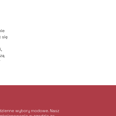
nie
 się
,
szą
j
codzienne wybory modowe. Nasz
funkcjonowanie w zgodzie ze