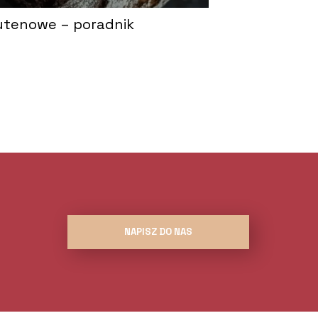
utenowe – poradnik
NAPISZ DO NAS