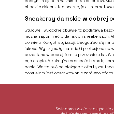
dobrym miejscem na zakup tanich butów. Kluc
chodzi o sklepy stacjonarne, jak i internetow
Sneakersy damskie w dobrej ce
Stylowe i wygodne obuwie to podstawa każdej s
można zapomnieć o damskich sneakersach. M
do wielu różnych stylizacji. Decydując się na
jakość. Wytrzymały materiał i profesjonalne w
pozostaną w dobrej formie przez wiele lat. W
być drogie. Atrakcyjne promocje i rabaty sp
cenie. Warto być na bieżąco z ofertą zaufane
pomysłem jest obserwowanie zarówno oferty 
Świadome życie zaczyna się o
doświadczony zespół dzieli