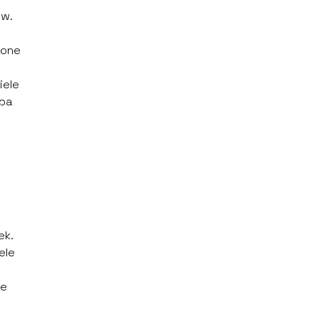
ów.
 one
iele
eba
ek.
ele
ie