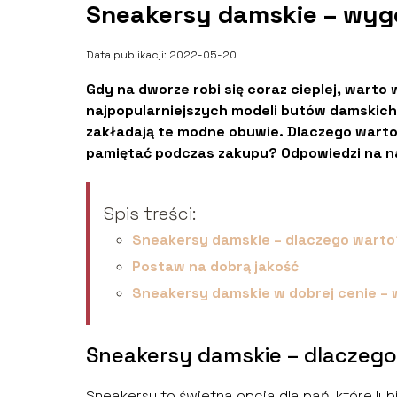
Sneakersy damskie – wygo
Data publikacji: 2022-05-20
Gdy na dworze robi się coraz cieplej, war
najpopularniejszych modeli butów damskich 
zakładają te modne obuwie. Dlaczego wart
pamiętać podczas zakupu? Odpowiedzi na naj
Spis treści:
Sneakersy damskie – dlaczego warto
Postaw na dobrą jakość
Sneakersy damskie w dobrej cenie – 
Sneakersy damskie – dlaczeg
Sneakersy to świetna opcja dla pań, które lubi