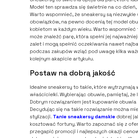
Model ten sprawdza się świetnie na co dzień, 
Warto wspomnieć, że sneakersy są niezwykle w
obowiązków, na pewno docenią tej model obuwi
kobietom w każdym wieku. Warto wspomnieć ta
może znaleźć parę, która spełni jej najważnie
zalet i mogą spełnić oczekiwania nawet najba
podczas zakupów wziąć pod uwagę kilka ważny
kolejnym akapicie artykułu.
Postaw na dobrą jakość
Idealne sneakersy to takie, które wytrzymają 
właścicielki. Wybierając obuwie, pamiętaj, że 
Dobrym rozwiązaniem jest kupowanie obuwia w
Decydując się na takie rozwiązanie można mi
stylizacji.
Tanie sneakersy damskie
dobrej ja
kosztować fortuny. Warto zapoznać się z ofer
przegapić promocji i najlepszych okazji cen