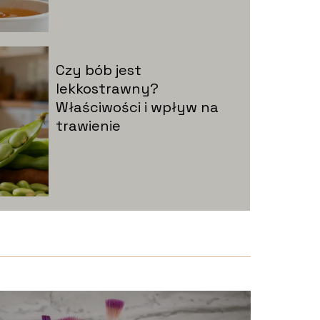
Czy bób jest
lekkostrawny?
Właściwości i wpływ na
trawienie