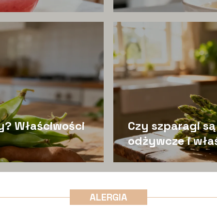
y? Właściwości
Czy szparagi s
odżywcze i wła
ALERGIA