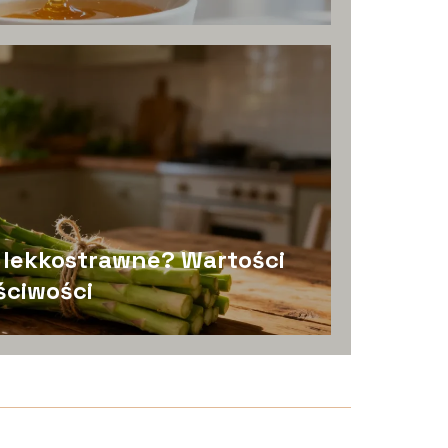
ą lekkostrawne? Wartości
ściwości