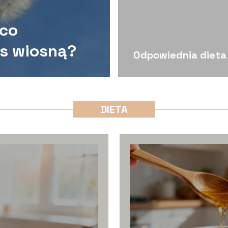
 co
as wiosną?
Odpowiednia dieta
DIETA