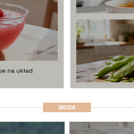
yw na układ
MODA