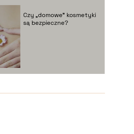
Czy „domowe” kosmetyki
są bezpieczne?